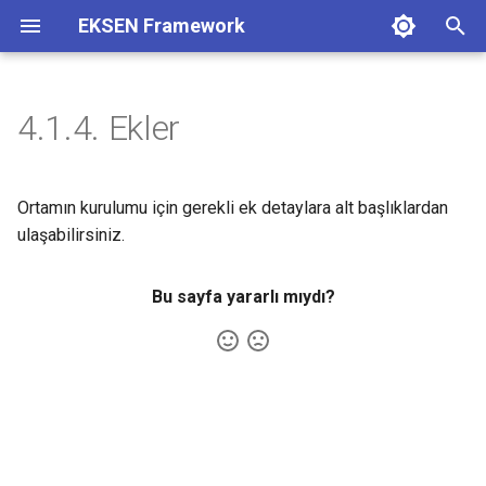
EKSEN Framework
A
r
4.1.4. Ekler
1. EKSEN
1. Backend
a
m
2. UI
2. UI
Ortamın kurulumu için gerekli ek detaylara alt başlıklardan
a
ulaşabilirsiniz.
3. Tools
b
Bu sayfa yararlı mıydı?
4. Gradle Pluginleri
a
ş
l
a
t