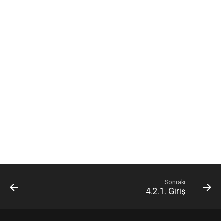
ı
l
ı
y
o
r
Sonraki
4.2.1. Giriş