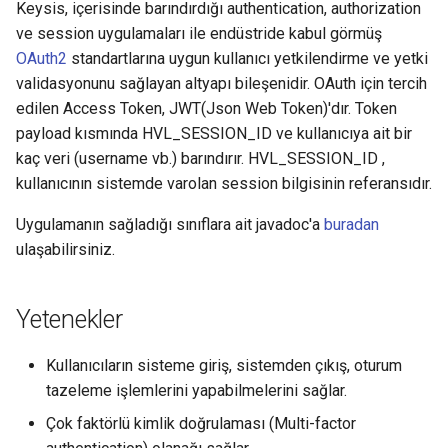
Keysis, içerisinde barındırdığı authentication, authorization
ı
ve session uygulamaları ile endüstride kabul görmüş
l
OAuth2
standartlarına uygun kullanıcı yetkilendirme ve yetki
validasyonunu sağlayan altyapı bileşenidir. OAuth için tercih
ı
edilen Access Token, JWT(Json Web Token)'dır. Token
y
payload kısmında HVL_SESSION_ID ve kullanıcıya ait bir
kaç veri (username vb.) barındırır. HVL_SESSION_ID ,
o
kullanıcının sistemde varolan session bilgisinin referansıdır.
r
Uygulamanın sağladığı sınıflara ait javadoc'a
buradan
ulaşabilirsiniz.
Yetenekler
Kullanıcıların sisteme giriş, sistemden çıkış, oturum
tazeleme işlemlerini yapabilmelerini sağlar.
Çok faktörlü kimlik doğrulaması (Multi-factor