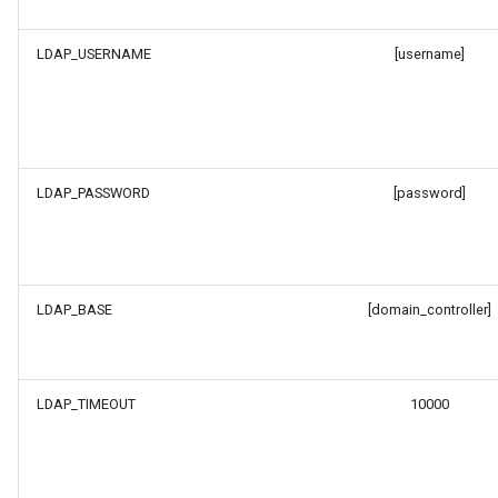
LDAP_USERNAME
[username]
LDAP_PASSWORD
[password]
LDAP_BASE
[domain_controller]
LDAP_TIMEOUT
10000