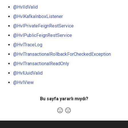
@HvlIdValid
@HvlKafkaInboxListener
@HvlPrivateFeignRestService
@HvlPublicFeignRestService
@HvlTraceLog
@HvlTransactionalRollbackForCheckedException
@HvlTransactionalReadOnly
@HvlUuidValid
@HvlView
Bu sayfa yararlı mıydı?