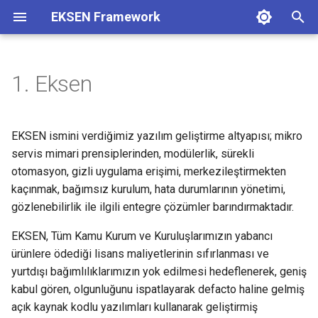
EKSEN Framework
A
r
1. Eksen
1. Keysis
1. Backend
a
m
2. System
2. UI
EKSEN ismini verdiğimiz yazılım geliştirme altyapısı; mikro
a
servis mimari prensiplerinden, modülerlik, sürekli
3. Logger
otomasyon, gizli uygulama erişimi, merkezileştirmekten
b
kaçınmak, bağımsız kurulum, hata durumlarının yönetimi,
4. Bpmn
a
gözlenebilirlik ile ilgili entegre çözümler barındırmaktadır.
ş
5. Report
EKSEN, Tüm Kamu Kurum ve Kuruluşlarımızın yabancı
l
ürünlere ödediği lisans maliyetlerinin sıfırlanması ve
6. Notification
yurtdışı bağımlılıklarımızın yok edilmesi hedeflenerek, geniş
a
kabul gören, olgunluğunu ispatlayarak defacto haline gelmiş
t
7. Cloud
açık kaynak kodlu yazılımları kullanarak geliştirmiş