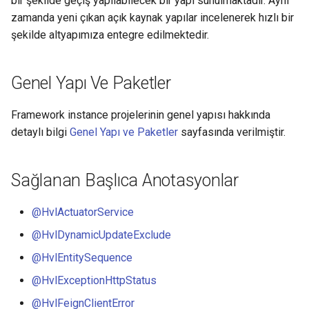
bir şekilde geçiş yapılabilecek bir yapı sunulmaktadır. Aynı
zamanda yeni çıkan açık kaynak yapılar incelenerek hızlı bir
şekilde altyapımıza entegre edilmektedir.
Genel Yapı Ve Paketler
Framework instance projelerinin genel yapısı hakkında
detaylı bilgi
Genel Yapı ve Paketler
sayfasında verilmiştir.
Sağlanan Başlıca Anotasyonlar
@HvlActuatorService
@HvlDynamicUpdateExclude
@HvlEntitySequence
@HvlExceptionHttpStatus
@HvlFeignClientError