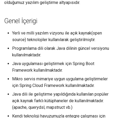
olduğumuz yazılım geliştirme altyapısıdır.
ı
8. CM (Content Manager)
l
Genel İçerigi
9. Help-portal
ı
y
Yerli ve milli yazılım vizyonu ile açık kaynak(open
source) teknolojiler kullanılarak geliştirilmiştir.
o
Programlama dili olarak Java dilinin güncel versiyonu
r
kullanılmaktadır.
Java uygulaması geliştirmek için Spring Boot
Framework kullanılmaktadır.
Mikro servis mimariye uygun uygulama geliştirmeler
için Spring Cloud Framework kullanılmaktadır.
Java dili ile geliştirme yapıldığında kullanılan popüler
açık kaynak farklı kütüphaneler de kullanılmaktadır.
(apache, querydsl, mapstruct vb.)
Kendi teknoloji havuzumuzla entegre çalışması için